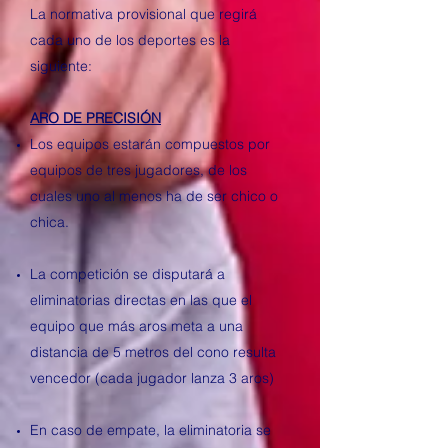
La normativa provisional que regirá
cada uno de los deportes es la
siguiente:
ARO DE PRECISIÓN
Los equipos estarán compuestos por
equipos de tres jugadores, de los
cuales uno al menos ha de ser chico o
chica.
La competición se disputará a
eliminatorias directas en las que el
equipo que más aros meta a una
distancia de 5 metros del cono resulta
vencedor (cada jugador lanza 3 aros)
En caso de empate, la eliminatoria se