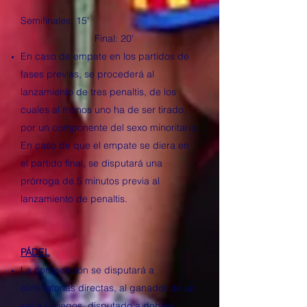
Semifinales: 15'
Final: 20'
En caso de empate en los partidos de
fases previas, se procederá al
lanzamiento de tres penaltis, de los
cuales al menos uno ha de ser tirado
por un componente del sexo minoritario.
En caso de que el empate se diera en
el partido final, se disputará una
prórroga de 5 minutos previa al
lanzamiento de penaltis.
PÁDEL
La competición se disputará a
eliminatorias directas, al ganador de un
set a 6 juegos, disputado a dobles