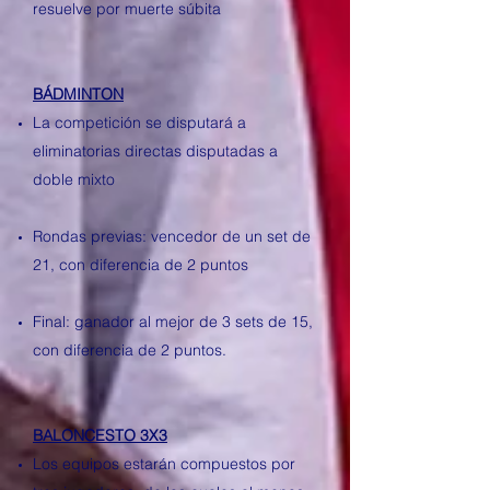
resuelve por muerte súbita
BÁDMINTON
La competición se disputará a
eliminatorias directas disputadas a
doble mixto
Rondas previas: vencedor de un set de
21, con diferencia de 2 puntos
Final: ganador al mejor de 3 sets de 15,
con diferencia de 2 puntos.
BALONCESTO 3X3
Los equipos estarán compuestos por