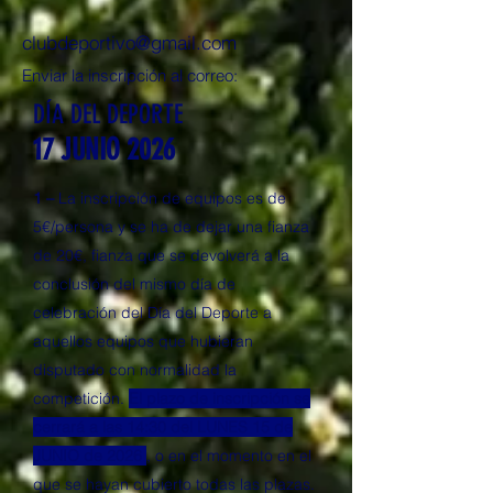
clubdeportivo@gmail.com
Enviar la inscripción al correo:
DÍA DEL DEPORTE
17 JUNIO 2026
1 –
La inscripción de equipos es de
5€/persona y se ha de dejar una fianza
de 20€, fianza que se devolverá a la
conclusión del mismo día de
celebración del Día del Deporte a
aquellos equipos que hubieran
disputado con normalidad la
competición.
El plazo de inscripción se
cerrará a las 14:30 del LUNES 15 de
JUNIO de 2026
, o en el momento en el
que se hayan cubierto todas las plazas.