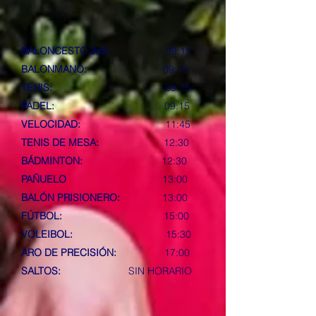
BALONCESTO 3x3:
09:15
BALONMANO:
09:15
TENIS:
09:15
PÁDEL:
09:15
VELOCIDAD:
11:45
TENIS DE MESA:
12:30
BÁDMINTON:
12:30
PAÑUELO
13:00
BALÓN PRISIONERO:
13:00
FÚTBOL:
15:00
VOLEIBOL:
15:30
ARO DE PRECISIÓN:
17:00
SALTOS:
SIN HORARIO