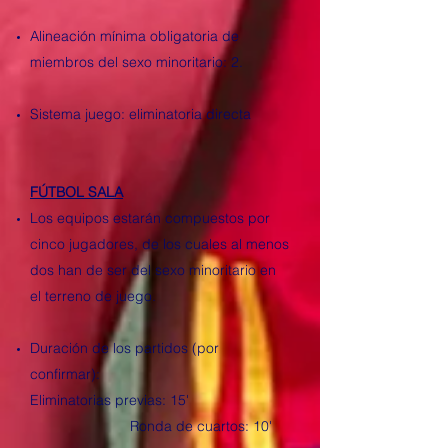
Alineación mínima obligatoria de
miembros del sexo minoritario: 2.
Sistema juego: eliminatoria directa
FÚTBOL SALA
Los equipos estarán compuestos por
cinco jugadores, de los cuales al menos
dos han de ser del sexo minoritario en
el terreno de juego.
Duración de los partidos (por
confirmar):
Eliminatorias previas: 15'
Ronda de cuartos: 10'