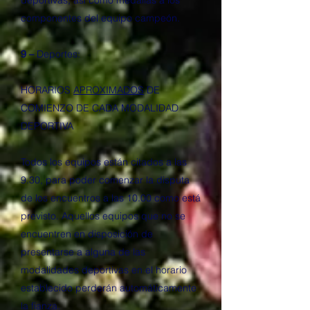
deportivas, así como medallas a los
componentes del equipo campeón.
9 –
Deportes:
HORARIOS
APROXIMADOS
DE
COMIENZO DE CADA MODALIDAD
DEPORTIVA
Todos los equipos están citados a las
9.30, para poder comenzar la disputa
de los encuentros a las 10.00 como está
previsto. Aquellos equipos que no se
encuentren en disposición de
presentarse a alguna de las
modalidades deportivas en el horario
establecido perderán automáticamente
la fianza.