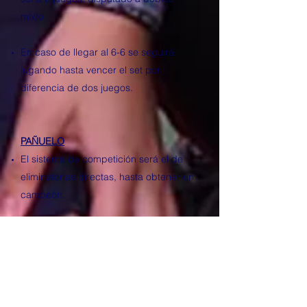
mixto.
En caso de llegar al 6-6 se seguirá
jugando hasta vencer el set por
diferencia de dos juegos.
PAÑUELO
El sistema de competición será el de
eliminatorias directas, hasta obtener un
campeón.
Los equipos estarán compuestos por 5
componentes, de los cuales 2 al menos
deberán ser del sexo minoritario.