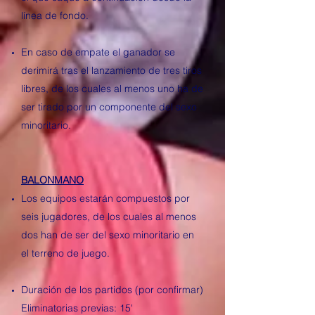
línea de fondo.
En caso de empate el ganador se
derimirá tras el lanzamiento de tres tiros
libres, de los cuales al menos uno ha de
ser tirado por un componente del sexo
minoritario.
BALONMANO
Los equipos estarán compuestos por
seis jugadores, de los cuales al menos
dos han de ser del sexo minoritario en
el terreno de juego.
Duración de los partidos (por confirmar)
Eliminatorias previas: 15'