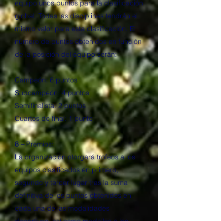
equipo unos puntos para la clasificación
global. Todas las disciplinas tendrán el
mismo valor para esta clasificación. El
número de puntos obtenidos en función
de la posición del equipo serán:
Campeón: 6 puntos
Subcampeón: 4 puntos
Semifinalista: 2 puntos
Cuartos de final: 1 punto
8 –
Premios:
La organización otorgará trofeos a los
equipos clasificados en primero,
segundo y tercer lugar tras la suma
definitiva de los puntos obtenidos en
cada una de las modalidades