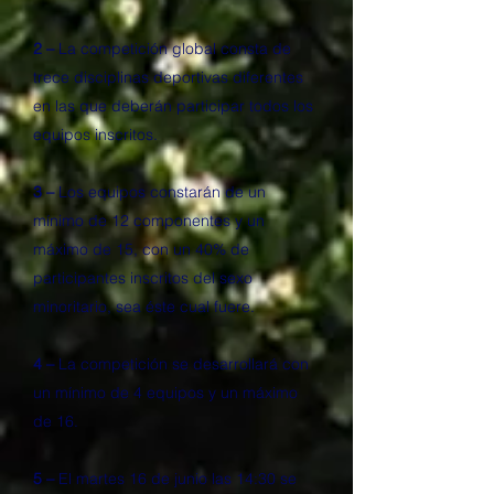
2 –
La competición global consta de
trece disciplinas deportivas diferentes
en las que deberán participar todos los
equipos inscritos.
3 –
Los equipos constarán de un
mínimo de 12 componentes y un
máximo de 15, con un 40% de
participantes inscritos del sexo
minoritario, sea éste cual fuere.
4 –
La competición se desarrollará con
un mínimo de 4 equipos y un máximo
de 16.
5 –
El martes 16 de junio las 14:30 se