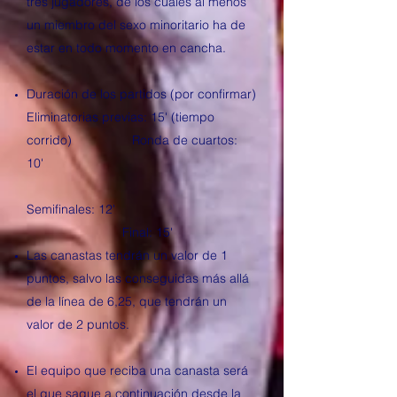
tres jugadores, de los cuales al menos
un miembro del sexo minoritario ha de
estar en todo momento en cancha.
Duración de los partidos (por confirmar)
Eliminatorias previas: 15' (tiempo
corrido) Ronda de cuartos:
10'
Semifinales: 12'
Final: 15'
Las canastas tendrán un valor de 1
puntos, salvo las conseguidas más allá
de la línea de 6,25, que tendrán un
valor de 2 puntos.
El equipo que reciba una canasta será
el que saque a continuación desde la