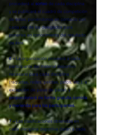
procederá al
sorteo
de cada disciplina
y se publicará el cuadro de competición
de éstas, poniéndonos en contacto con
cada uno de los delegados para
ponerles en conocimiento del resultado
de éste.
6 –
La organización proveerá a cada
participante del material deportivo
necesario para cada disciplina
(raquetas, redes, pelotas, petos, etc.), a
excepción de palas de pádel, y
proporcionará de forma gratuita comida
y merienda para los participantes.
7 –
Las clasificaciones obtenidas en
cada disciplina deportiva darán a cada